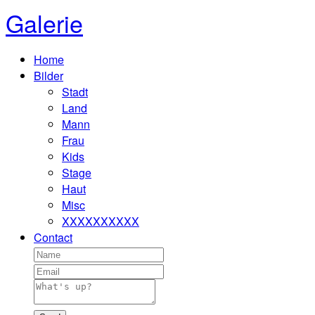
Galerie
Home
Bilder
Stadt
Land
Mann
Frau
Kids
Stage
Haut
Misc
XXXXXXXXXX
Contact